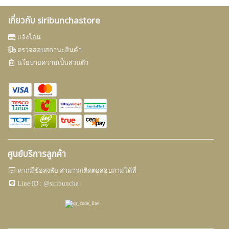
สะอาดธรรมชาติจากข้าวโพด อัด
แน่นด้วยคุณสมบัติพิเศษของ
เกี่ยวกับ siribunchastore
Allantoin ช่วยลดการอักเสบของ
ผิวจากการระคายเคือง พร้อม pH
แจ้งโอน
Balance (5.5) ที่ไม่ทำลายสมดุล
ตรวจสอบสถานะสินค้า
ผิวทารก ปราศจากสารก่อการแพ้
ต่างๆ ส่วนประกอบสำคัญPurified
นโยบายความเป็นส่วนตัว
Water, Disodium Laureth
Sulfosuccinate, Sodium
Cocoamphoacetate, Lauryl
Glucoside, Cocamidopropyl
Betaine, PEG-80 Glyceryl
Cocoate, Sorbitan Caprylate,
Glyceryl Oleate, Citric Acid,
Sodium Benzoate, Potassium
Sorbate, Chamomile Extract, Aloe
ศูนย์บริการลูกค้า
Vera Extract, Allantoin, Fragrance
วิธีใช้ลูบไล้ให้เกิดฟองทั่วร่างกาย
หากมีข้อสงสัย สามารถติดต่อสอบถามได้ที่
และศีรษะ แล้วล้างออกด้วยน้ำ
Line ID :
@siribuncha