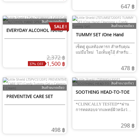
ทารก อ่อนโยนต่อจุดบอบบาง -
SPRAY 60ML)
Extract, Aloe Vera Extract วิธีใช้
Vitamin E Acetate วิธีใช้ใช้ลูบไล้
เลือกใช้ Everyday Alcohol Hand
647 ฿
สร้างสิ่งแวดล้อมที่อุ่นใจให้ลูกรัก
ใช้เช็ดทำความสะอาดสะดือ แล้ว
ผิวกายและนวดตัวหลังอาบน้ำ
Spray แอลกอฮอล์ Food Grade
ด้วยสเปรย์แอลกอฮอล์ Food
ทิ้งไว้ให้แห้ง
หรือผสมน้ำ อาบเป็นประจำทุกวัน
70% ช่วยปกป้องลูกน้อยจาก
Grade ขนาดจุใจ เหมาะสำหรับ
เพื่อเพิ่มความชุ่มชื้น
แบคทีเรียและไวรัสร้าย นอกจาก
สินค้าขนาดเดียว
ฉีดพ่นพื้นผิวและของเล่นเด็กทุก
สินค้าขนาดเดียว
SALE !
จะปลอดภัยสำหรับการหยิบจับ
EVERYDAY ALCOHOL HAND
ชนิด - เสริมเกราะป้องกันโดยไม่
อาหารแล้ว ยังอ่อนโยนถนอมผิว
TUMMY SET (One Hand
ปิดกั้นความสนุกของลูก สเปรย์
SPRAY 3.8 L
สามารถใช้ได้บ่อยตามที่ต้องการ
ล้างมือแอลกอฮอล์ Food Grade
Cleansing + Comfy Tummy
ส่วนประกอบสำคัญEthyl
สูตรอ่อนโยน ปลอดภัย หยิบ
เซ็ตคู่ ดูแลท้องทารก สำหรับคุณ
Alcohol, Purified Water, Glycerin,
Gel)
อาหารเข้าปากได้
แม่มือใหม่ ไอเท็มดูโอ้ สำหรับ
Bisabolol, Chamomile Extract,
2,372 ฿
*CLINICALLY TESTED* *ทุก
แม่มือใหม่ที่อยู่ในเซ็ตนี้ -
Aloe Vera Extract, Vitamin E
1,500 ฿
ผลิตภัณฑ์ผ่านการทดสอบจาก
แอลกอฮอล์ Food Grade สำหรับ
37% OFF
Acetate, Fragrance วิธีใช้ใช้
478 ฿
แพทย์ผิวหนังว่าไม่ก่อให้เกิด
เช็ดสะดือทารก อ่อนโยนต่อจุด
ทำความสะอาดมือโดยฉีดพ่นและ
อาการแพ้* เลขที่ใบรับจดแจ้ง
บอบบาง - เจลมหาหิงค์ทาท้อง
ถูให้ทั่วมือ ไม่น้อยกว่า 20 วินาที
อย. ของทุกผลิตภัณฑ์ ONE
ช่วยขับลม ลดอาการท้องอืด
แล้วทิ้งไว้ให้แห้ง
สินค้าขนาดเดียว
HAND CLEASING SOLUTION
แหวะนม ช่วยให้ลูกหลับสบายไม่
สินค้าขนาดเดียว
12-1-6500004425 EVERYDAY
งอแง *CLINICALLY TESTED*
SOOTHING HEAD-TO-TOE
PREVENTIVE CARE SET
ALCOHOL HAND SPRAY 12-1-
*ทุกผลิตภัณฑ์ผ่านการทดสอบ
BABY WASH
6400038556
จากแพทย์ผิวหนังว่าไม่ก่อให้เกิด
(Comfy Tummy Gel +
*CLINICALLY TESTED**ผ่าน
อาการแพ้* เลขที่ใบรับจดแจ้ง
การทดสอบจากแพทย์ผิวหนังว่า
Calamin-E Cream)
อย. ของทุกผลิตภัณฑ์ Comfy
ไม่ก่อให้เกิดอาการแพ้* ปกป้องผิว
Tummy Gel 12-1-6400035174
ลูกน้อยจากมลภาวะด้วย
298 ฿
One Hand Cleansing Solution 12-
Soothing Head-to-Toe Baby Wash
498 ฿
1-6500004425
ขจัดสิ่งสกปรกตั้งแต่หัวจรดเท้าใน
ขวดเดียว ด้วยสารทำความ