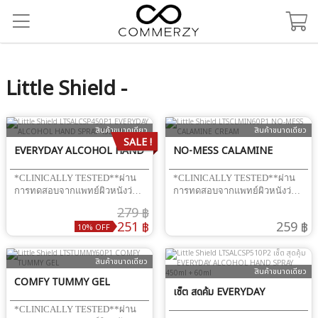
Little Shield -
สินค้าขนาดเดียว
สินค้าขนาดเดียว
SALE !
EVERYDAY ALCOHOL HAND
NO-MESS CALAMINE
SPRAY 450 ML
CREAM
*CLINICALLY TESTED**ผ่าน
*CLINICALLY TESTED**ผ่าน
การทดสอบจากแพทย์ผิวหนังว่า
การทดสอบจากแพทย์ผิวหนังว่า
ไม่ก่อให้เกิดอาการแพ้* ในวันที่
ไม่ก่อให้เกิดอาการแพ้* ผื่นผ้า
279 ฿
ภูมิคุ้มกันของเจ้าตัวน้อยยังน้อย
อ้อม ผื่นแพ้ สิ่งเล็กๆ ที่พ่อแม่มือ
251 ฿
259 ฿
10% OFF
นิด การสร้างสิ่งแวดล้อมที่เป็น
ใหม่ไม่ควรนิ่งนอนใจ ขอแนะนำ
มิตรเป็นสิ่งสำคัญ Everyday
No-Mess Calamine Cream ที่เพิ่ม
Alcohol Hand Spray ขนาดจุใจ
ประสิทธิภาพพิเศษด้วย Vitamin
สินค้าขนาดเดียว
สำหรับทำความสะอาด
E, Zinc Oxide และ Jojoba Oil
สินค้าขนาดเดียว
อเนกประสงค์รอบด้าน ใช้ฉีดพ่น
COMFY TUMMY GEL
ช่วยลดเลือนรอยแดงรอยดำจาก
เซ็ต สุดคุ้ม EVERYDAY
พื้นผิว ของเล่นหรือของใช้เด็กได้
การระคายเคือง ปกป้องผิว และคง
เพราะเป็นแอลกอฮอล์ Food
ความชุ่มชื้นโดยไม่เหนียว
ALCOHOL HAND SPRAY
*CLINICALLY TESTED**ผ่าน