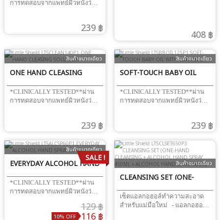
Grade 70% ที่ปลอดภัย สามารถ
เหนอะหนะ ปราศจาก Mineral
การทดสอบจากแพทย์ผิวหนังว่า
450ml + 60ml
ใช้ได้บ่อยตามต้องการ ส่วน
Oil, น้ำหอม, สีสังเคราะห์และสาร
ไม่ก่อให้เกิดอาการแพ้* ภาวะเด็ก
ประกอบสำคัญ Ethyl Alcohol,
กันเสีย ส่วนประกอบ
ร้องไห้ร้อยวัน ใครว่าป้องกันไม่
239 ฿
Purified Water, Glycerin,
สำคัญPurified Water, Coconut
ได้ ปกป้องด้วย Comfy Tummy
408 ฿
Bisabolol, Chamomile Extract,
Oil, Zinc Oxide, Petrolatum,
Gel ที่สกัดจากมหาหิงค์และ
Aloe Vera Extract, Vitamin E
Cetearyl Alcohol, Calamine,
สมุนไพรสูตรเฉพาะของ Little
Acetate, Fragrance วิธีใช้ใช้ฉีดพ่น
Jojoba Oil, Ceteareth-20,
Shield ช่วยบรรเทาอาการท้องอืด
สินค้าขนาดเดียว
สินค้าขนาดเดียว
เพื่อทำความสะอาดพื้นผิว ของ
Bisabolol, Vitamin E Acetate,
ท้องเฟ้ออย่างมีประสิทธิภาพ ให้
เล่น ของใช้ และมือ โดยเช็ด/ถูให้
Phenoxyethanol, Sodium
ONE HAND CLEASING
SOFT-TOUCH BABY OIL
ลูกน้อยผ่อนคลายและหลับสบาย
ทั่ว แล้วทิ้งไว้ให้แห้ง
Dihydrogen Phosphate วิธีใช้ทา
เนื้อเจลใสไม่เลอะเสื้อผ้า
SOLUTION
WITH VITAMIN E
ผิวบริเวณที่มีผื่นคัน หรือระคาย
ปราศจากน้ำหอม สีสังเคราะห์
*CLINICALLY TESTED**ผ่าน
*CLINICALLY TESTED**ผ่าน
เคือง
และสารกันเสีย ส่วนประกอบ
การทดสอบจากแพทย์ผิวหนังว่า
การทดสอบจากแพทย์ผิวหนังว่า
สำคัญPurified Water, Ferula
ไม่ก่อให้เกิดอาการแพ้* บอกลา
ไม่ก่อให้เกิดอาการแพ้* การ
assafoetida (Mahahing) Extract,
ปัญหาจากการเช็ดสะดือด้วย One
ทำความสะอาดผิวมากเกินไป
239 ฿
239 ฿
Hydroxyethyl Acrylate/ Sodium
Hand Cleansing Solution
อาจทำให้ผิวสูญเสียน้ำจนผิวแห้ง
Acryloyldimethyl Taurate
แอลกอฮอล์ Food Grade ใช้งาน
ได้ Little Shield Soft-Touch Baby
Copolymer, Chamomile Extract,
ง่าย ด้วยมือเดียว ปกป้องจุด
Oil ผสานสารสกัดพิเศษ 4 ชนิด
สินค้าขนาดเดียว
Calendula Extract, Aloe Vera Oil,
บอบบางอย่างมีประสิทธิภาพแต่
ทั้ง Coconut Oil, Aloe Vera, Olive
SALE !
Grapefruit Oil, Lavender Oil,
อ่อนโยน ด้วย Witch Hazel จาก
EVERYDAY ALCOHOL HAND
Oil และ Jojoba Oil มีคุณสมบัติ
สินค้าขนาดเดียว
Peppermint Oil, Vitamin E
อเมริกา ทำหน้าที่ต้านเชื้อ
ซึมไวไม่เหนอะหนะ ช่วยปกป้อง
SPRAY 60 ML
CLEANSING SET (ONE-
Acetate, C13-14 Isoparaffin,
แบคทีเรีย สมานผิว และลดการ
ผิวบอบบางจากความแห้งกร้าน
*CLINICALLY TESTED**ผ่าน
HAND CLEANSING +
Pentylene Glycol, Caprylyl
ระคายเคือง ปราศจากน้ำหอม
ปราศจากสีสังเคราะห์และสารกัน
การทดสอบจากแพทย์ผิวหนังว่า
เซ็ตแอลกอฮอล์ทำความสะอาด
Glycol, Ethylhexyl Glycerin,
และสีสังเคราะห์ ส่วนประกอบ
เสีย ส่วนประกอบสำคัญMineral
ALCOHOL HAND SPRAY
ไม่ก่อให้เกิดอาการแพ้* เป็นห่วง
129 ฿
สำหรับแม่มือใหม่ - แอลกอฮอล์
Laureth-7 วิธีใช้ใช้ทาผิวบริเวณ
สำคัญEthyl Alcohol, Purified
Oil, Coconut Oil, Aloe Vera Oil,
สุขภาพลูกรัก แต่ก็อยากให้ลูก
450ML + ALCOHOL HAND
116 ฿
Food Grade สำหรับเช็ดสะดือ
หน้าท้องและรอบสะดือ
Water, Witch Hazel, Chamomile
Olive Oil, Fragrance, Jojoba Oil,
10% OFF
สัมผัสโลกกว้างอย่างมั่นใจ ต้อง