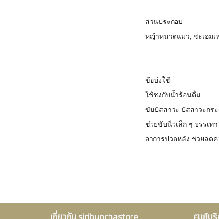
ส่วนประกอบ
หญ้าหนวดแมว, ชะเอมเ
ข้อบ่งใช้
ใช้ชงกับน้ำร้อนดื่ม
ขับปัสสาวะ ปัสสาวะกระป
ช่วยขับนิ่วเล็ก ๆ บรรเทา
อาการปวดหลัง ช่วยลดค
เกี่ยวกับ siribunchastore
ศูนย์บร