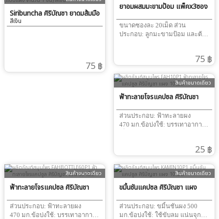
ยาอมผสมมะขามป้อม แพ็คx3ซอง
Siribuncha ศิริบัญชา ยาดมส้มมือ
สีเงิน
จรุงจิต (แบบแผง จำนวน 1 ชิ้น)
ขนาดซองละ 20เม็ด ส่วน
ประกอบ: ลูกมะขามป้อม และตัว
ยาอื่นๆข้อบ่งใช้: ใช้บรรเทา
อาการไอ ขับเสมหะ ทำให้ชุ่มคอ
75 ฿
75 ฿
สินค้าขนาดเดียว
ฟ้าทะลายโจรแคปซูล ศิริบัญชา
แผง 10เม็ด
ส่วนประกอบ: ฟ้าทะลายผง
470 มก.ข้อบ่งใช้: บรรเทาอาการ
เจ็บคอ เเก้ไข้ แก้ร้อนใน กระหาย
น้ำ #ศิริบัญชาคุณภาพที่คุณ
25 ฿
มั่นใจ “ศิริบัญชา แทนความ
ห่วงใย”
สินค้าขนาดเดียว
สินค้าขนาดเดียว
ฟ้าทะลายโจรแคปซูล ศิริบัญชา
ขมิ้นชันแคปซูล ศิริบัญชา แผง
ขวด 60 เม็ด
10เม็ด
ส่วนประกอบ: ฟ้าทะลายผง
ส่วนประกอบ: ขมิ้นชันผง 500
470 มก.ข้อบ่งใช้: บรรเทาอาการ
มก.ข้อบ่งใช้: ใช้ขับลม แน่นจุก