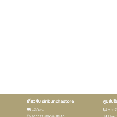
เกี่ยวกับ siribunchastore
ศูนย์บร
แจ้งโอน
หากมี
ตรวจสอบสถานะสินค้า
Line I