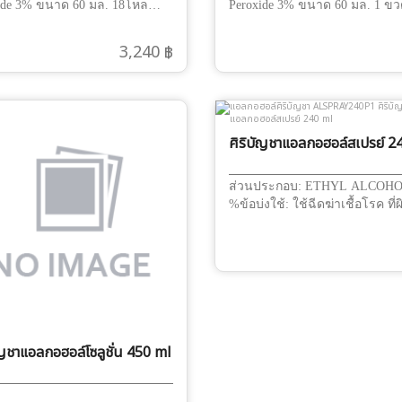
ide 3% ขนาด 60 มล. 18โหล
Peroxide 3% ขนาด 60 มล. 1 ขว
้นใช้ล้างแผล หยอดหู
ล้างแผล หยอดหู
3,240 ฿
ศิริบัญชาแอลกอฮอล์สเปรย์ 2
ส่วนประกอบ: ETHYL ALCOHO
%ข้อบ่งใช้: ใช้ฉีดฆ่าเชื้อโรค ที่
ฝ่ามือตามบริเวณที ผิวหนังต้องสั
เช่นโถส้วม, โทรศัพท์ #ศิริบัญ
คุณภาพที่คุณมั่นใจ “ศิริบัญชา
ความห่วงใย”
ัญชาแอลกอฮอล์โซลูชั่น 450 ml
ด