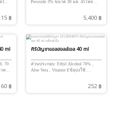
ดใช้
Peroxide 3% ขนาด 30 มล. 45โหล
540ชิ้นใช้ล้างแผล หยอดหู
15 ฿
5,400 ฿
40 ml
ศิริบัญชาแอลฮอลล์เจล 40 ml
แพ็คx6ชิ้น
L 70
ส่วนประกอบ: Ethyl Alcohol 70% ,
ผิวหนัง
Aloe Vera , Vitamin Eข้อบ่งใช้:
มผัส
ทำความสะอาดมือ ฆ่าเชื้อโรค
ชา
60 ฿
252 ฿
 แทน